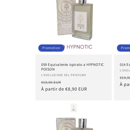
Promotion
Prom
059 Equivalente ispirato a HYPNOTIC
014 E
POISON
Four
L'EVO
Fournisseur :
L'EVOLUZIONE DEL PROFUMO
Prix
€19,9
Prix
Prix
€19,90 EUR
habi
À pa
habituel
À partir de €8,90 EUR
promotionnel