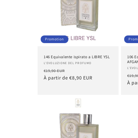
Promotion
Prom
146 Equivalente ispirato a LIBRE YSL
106 E
AFGA
Fournisseur :
L'EVOLUZIONE DEL PROFUMO
Four
L'EVO
Prix
Prix
€19,90 EUR
Prix
€19,9
habituel
À partir de €8,90 EUR
promotionnel
habi
À pa