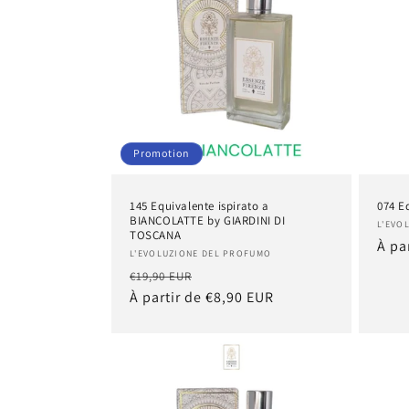
i
o
n
Promotion
:
145 Equivalente ispirato a
074 E
BIANCOLATTE by GIARDINI DI
Four
L'EVO
TOSCANA
Prix
À pa
Fournisseur :
L'EVOLUZIONE DEL PROFUMO
habi
Prix
Prix
€19,90 EUR
habituel
À partir de €8,90 EUR
promotionnel