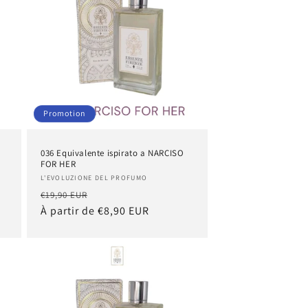
Promotion
I
036 Equivalente ispirato a NARCISO
FOR HER
Fournisseur :
L'EVOLUZIONE DEL PROFUMO
Prix
Prix
€19,90 EUR
habituel
À partir de €8,90 EUR
promotionnel