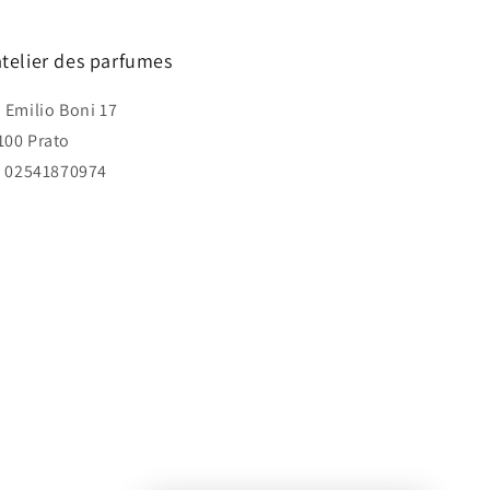
atelier des parfumes
a Emilio Boni 17
100 Prato
I. 02541870974