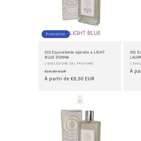
Promotion
015 Equivalente ispirato a LIGHT
001 E
BLUE DONNA
LAURA
Fournisseur :
Four
L'EVOLUZIONE DEL PROFUMO
L'EVO
Prix
Prix
Prix
À pa
€19,90 EUR
habituel
À partir de €8,90 EUR
promotionnel
habi