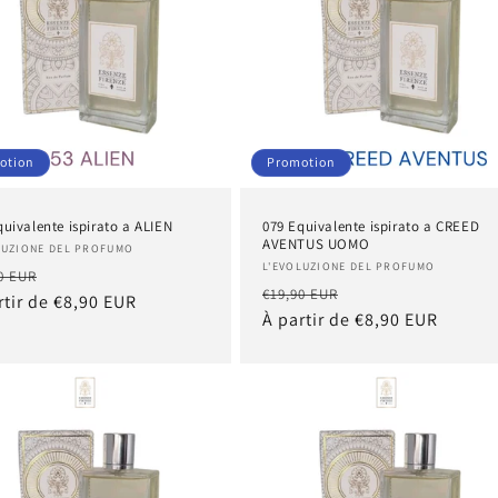
otion
Promotion
quivalente ispirato a ALIEN
079 Equivalente ispirato a CREED
AVENTUS UOMO
nisseur :
LUZIONE DEL PROFUMO
Fournisseur :
L'EVOLUZIONE DEL PROFUMO
Prix
0 EUR
Prix
Prix
€19,90 EUR
tuel
rtir de €8,90 EUR
promotionnel
habituel
À partir de €8,90 EUR
promotionnel