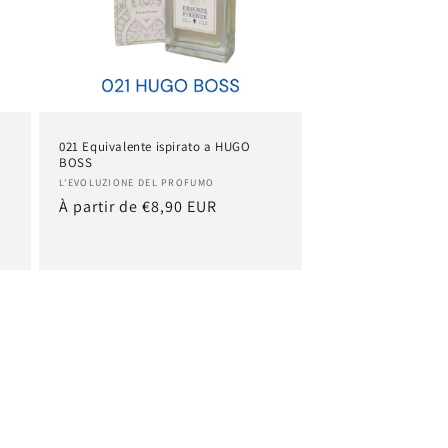
I
021 Equivalente ispirato a HUGO
BOSS
Fournisseur :
L'EVOLUZIONE DEL PROFUMO
Prix
À partir de €8,90 EUR
habituel