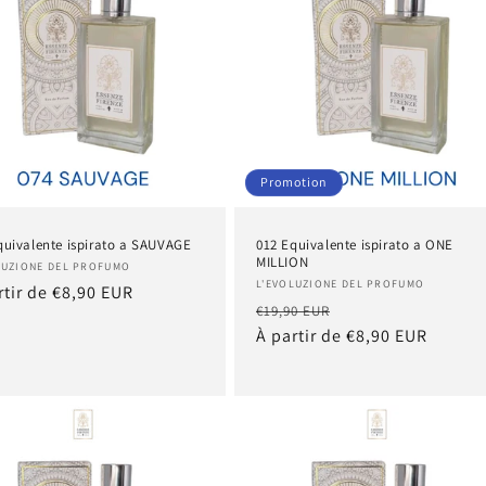
Promotion
quivalente ispirato a SAUVAGE
012 Equivalente ispirato a ONE
MILLION
nisseur :
LUZIONE DEL PROFUMO
Fournisseur :
L'EVOLUZIONE DEL PROFUMO
rtir de €8,90 EUR
Prix
Prix
€19,90 EUR
tuel
habituel
À partir de €8,90 EUR
promotionnel