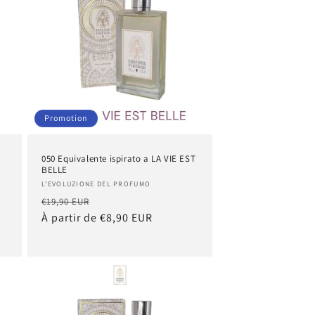
Promotion
050 Equivalente ispirato a LA VIE EST
BELLE
Fournisseur :
L'EVOLUZIONE DEL PROFUMO
Prix
Prix
€19,90 EUR
habituel
À partir de €8,90 EUR
promotionnel