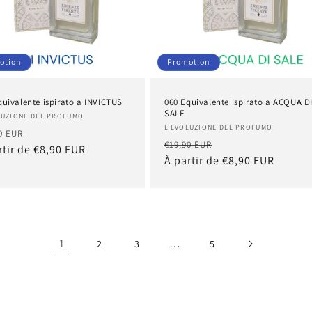
otion
Promotion
quivalente ispirato a INVICTUS
060 Equivalente ispirato a ACQUA D
SALE
nisseur :
LUZIONE DEL PROFUMO
Fournisseur :
L'EVOLUZIONE DEL PROFUMO
Prix
0 EUR
Prix
Prix
€19,90 EUR
tuel
rtir de €8,90 EUR
promotionnel
habituel
À partir de €8,90 EUR
promotionnel
1
…
2
3
5