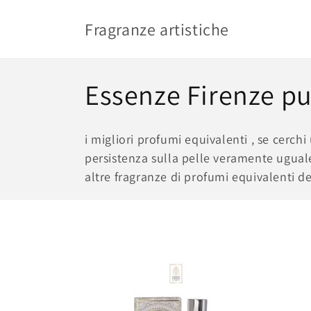
et
passer
Fragranze artistiche
au
contenu
C
Essenze Firenze p
o
i migliori profumi equivalenti , se cerchi
l
persistenza sulla pelle veramente uguale 
altre fragranze di profumi equivalenti d
l
e
c
t