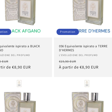
otion
Promotion
quivalente ispirato a BLACK
056 Equivalente ispirato a TERRE
NO
D'HERMES
nisseur :
Fournisseur :
LUZIONE DEL PROFUMO
L'EVOLUZIONE DEL PROFUMO
Prix
Prix
Prix
0 EUR
€19,90 EUR
tuel
rtir de €8,90 EUR
promotionnel
habituel
À partir de €8,90 EUR
promotionnel