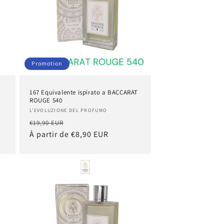
Promotion
167 Equivalente ispirato a BACCARAT
ROUGE 540
Fournisseur :
L'EVOLUZIONE DEL PROFUMO
Prix
Prix
€19,90 EUR
habituel
À partir de €8,90 EUR
promotionnel