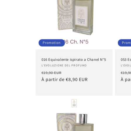
Promotion
Prom
016 Equivalente ispirato a Chanel N°5
053 E
Fournisseur :
Four
L'EVOLUZIONE DEL PROFUMO
L'EVO
Prix
Prix
Prix
€19,90 EUR
€19,9
habituel
À partir de €8,90 EUR
promotionnel
habi
À pa