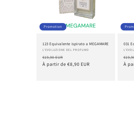
Promotion
Prom
123 Equivalente ispirato a MEGAMARE
031 E
Fournisseur :
Four
L'EVOLUZIONE DEL PROFUMO
L'EVO
Prix
Prix
Prix
€19,90 EUR
€19,9
habituel
À partir de €8,90 EUR
promotionnel
habi
À pa