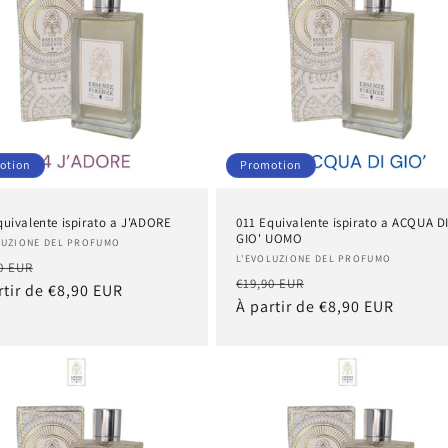
otion
Promotion
quivalente ispirato a J'ADORE
011 Equivalente ispirato a ACQUA D
GIO' UOMO
nisseur :
LUZIONE DEL PROFUMO
Fournisseur :
L'EVOLUZIONE DEL PROFUMO
Prix
0 EUR
Prix
Prix
€19,90 EUR
tuel
rtir de €8,90 EUR
promotionnel
habituel
À partir de €8,90 EUR
promotionnel