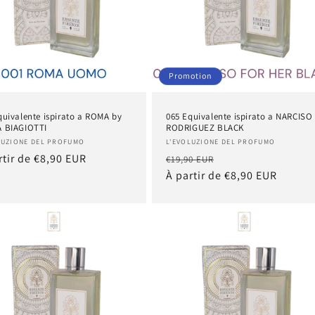
Promotion
quivalente ispirato a ROMA by
065 Equivalente ispirato a NARCISO
 BIAGIOTTI
RODRIGUEZ BLACK
nisseur :
Fournisseur :
LUZIONE DEL PROFUMO
L'EVOLUZIONE DEL PROFUMO
rtir de €8,90 EUR
Prix
Prix
€19,90 EUR
tuel
habituel
À partir de €8,90 EUR
promotionnel