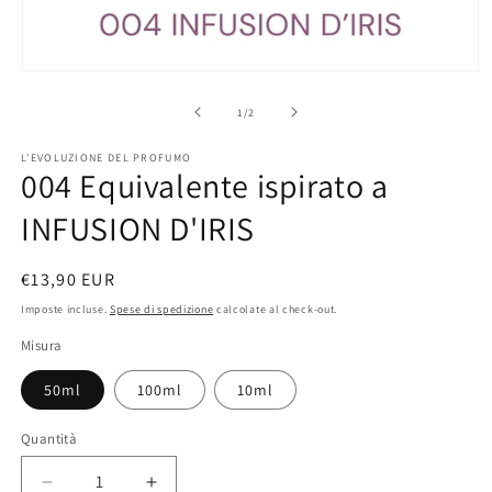
Apri
contenuti
multimediali
su
1
/
2
1
in
L'EVOLUZIONE DEL PROFUMO
finestra
004 Equivalente ispirato a
modale
INFUSION D'IRIS
Prezzo
€13,90 EUR
di
Imposte incluse.
Spese di spedizione
calcolate al check-out.
listino
Misura
50ml
100ml
10ml
Quantità
Diminuisci
Aumenta