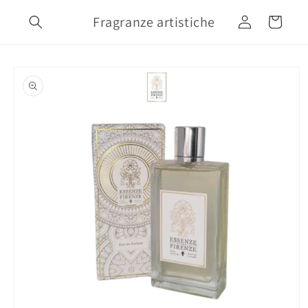
Vai
direttamente
Fragranze artistiche
Accedi
Carrello
ai contenuti
Passa alle
informazioni
sul prodotto