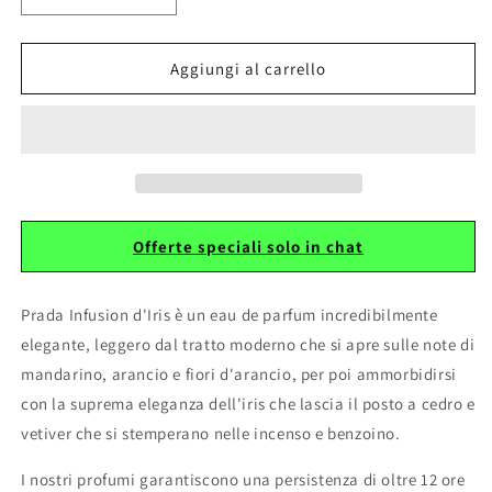
quantità
quantità
per
per
004
004
Aggiungi al carrello
Equivalente
Equivalente
ispirato
ispirato
a
a
INFUSION
INFUSION
D&#39;IRIS
D&#39;IRIS
Offerte speciali solo in chat
Prada Infusion d'Iris è un eau de parfum incredibilmente
elegante, leggero dal tratto moderno che si apre sulle note di
mandarino, arancio e fiori d'arancio, per poi ammorbidirsi
con la suprema eleganza dell'iris che lascia il posto a cedro e
vetiver che si stemperano nelle incenso e benzoino.
I nostri profumi garantiscono una persistenza di oltre 12 ore