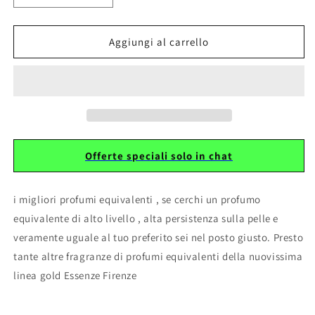
quantità
quantità
per
per
138
138
Aggiungi al carrello
Equivalente
Equivalente
ispirato
ispirato
a
a
ZETA
ZETA
by
by
MORPH
MORPH
Offerte speciali solo in chat
i migliori profumi equivalenti , se cerchi un profumo
equivalente di alto livello , alta persistenza sulla pelle e
veramente uguale al tuo preferito sei nel posto giusto. Presto
tante altre fragranze di profumi equivalenti della nuovissima
linea gold Essenze Firenze