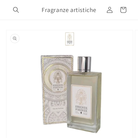
Vai
direttamente
Fragranze artistiche
Accedi
Carrello
ai contenuti
Passa alle
informazioni
sul prodotto