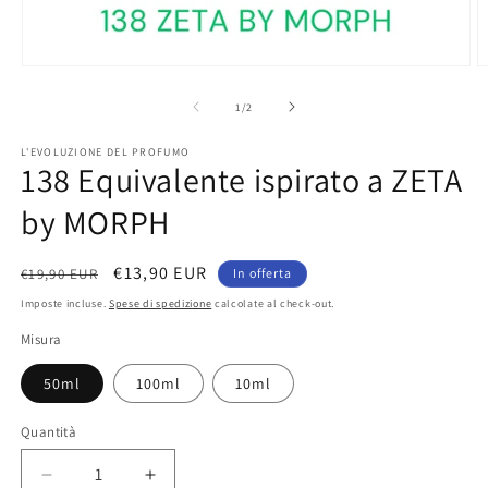
Apri
A
contenuti
c
multimediali
m
su
1
/
2
1
2
in
in
L'EVOLUZIONE DEL PROFUMO
finestra
f
138 Equivalente ispirato a ZETA
modale
m
by MORPH
Prezzo
Prezzo
€13,90 EUR
€19,90 EUR
In offerta
di
scontato
Imposte incluse.
Spese di spedizione
calcolate al check-out.
listino
Misura
50ml
100ml
10ml
Quantità
Diminuisci
Aumenta