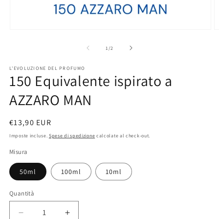
Apri
A
contenuti
c
multimediali
m
su
1
/
2
1
2
in
in
L'EVOLUZIONE DEL PROFUMO
finestra
f
150 Equivalente ispirato a
modale
m
AZZARO MAN
Prezzo
€13,90 EUR
di
Imposte incluse.
Spese di spedizione
calcolate al check-out.
listino
Misura
50ml
100ml
10ml
Quantità
Diminuisci
Aumenta