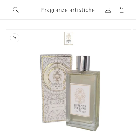
Vai
direttamente
Fragranze artistiche
Accedi
Carrello
ai contenuti
Passa alle
informazioni
sul prodotto