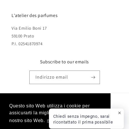
L'atelier des parfumes
Via Emilio Boni 17
59100 Prato
P.I. 02541870974
Subscribe to our emails
Indirizzo email
Metodi
Questo sito Web utilizza i cookie per
Questo sito Web utilizza i cookie per
di
assicurarti la migliore esperienza sul
assicurarti la migliore esperienza sul
Chiedi senza impegno, sarai
pagamento
nostro sito Web.
nostro sito Web.
mostra altro
mostra altro
ricontattato il prima possibile
© 2026,
Fragranze artistiche
Powered by Shopify
Informativa sui rimborsi