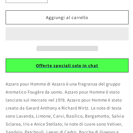
quantità
quantità
per
per
150
150
Aggiungi al carrello
Equivalente
Equivalente
ispirato
ispirato
a
a
AZZARO
AZZARO
MAN
MAN
Offerte speciali solo in chat
Azzaro pour Homme di Azzaro è una fragranza del gruppo
Aromatico Fougère da uomo. Azzaro pour Homme è stato
lanciato sul mercato nel 1978. Azzaro pour Homme è stato
creato da Gerard Anthony e Richard Wirtz. Le note di testa
sono Lavanda, Limone, Carvi, Basilico, Bergamotto, Salvia
Sclarea, Iris e Anice Stellato; le note di cuore sono Vetiver,
Sandalo, Patchouli, Legno di Cedro, Bacche di Ginepro e