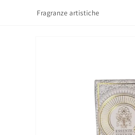
Vai
direttamente
Fragranze artistiche
ai contenuti
Passa alle
informazioni
sul prodotto