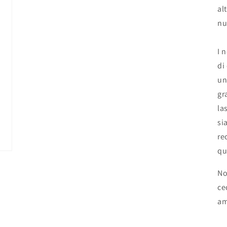
al
nu
I 
di
un
gr
la
si
re
qu
No
ce
am