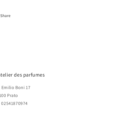
Share
atelier des parfumes
a Emilio Boni 17
100 Prato
I. 02541870974