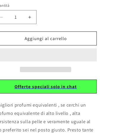
antità
Diminuisci
Aumenta
quantità
quantità
per
per
166
166
Aggiungi al carrello
Equivalente
Equivalente
ispirato
ispirato
a
a
SANTAL
SANTAL
33
33
Offerte speciali solo in chat
migliori profumi equivalenti , se cerchi un
ofumo equivalente di alto livello , alta
rsistenza sulla pelle e veramente uguale al
o preferito sei nel posto giusto. Presto tante