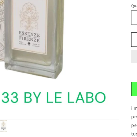
Qu
i 
pr
pe
tu