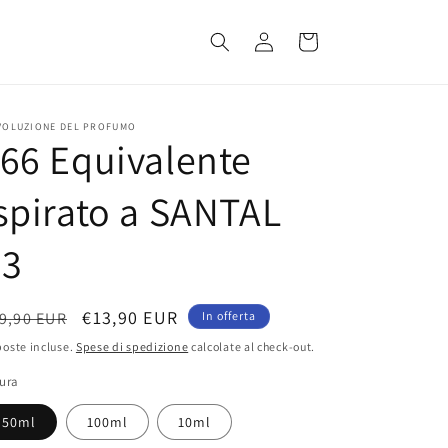
Accedi
Carrello
EVOLUZIONE DEL PROFUMO
66 Equivalente
spirato a SANTAL
33
rezzo
Prezzo
€13,90 EUR
9,90 EUR
In offerta
scontato
oste incluse.
Spese di spedizione
calcolate al check-out.
stino
ura
50ml
100ml
10ml