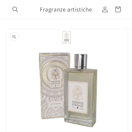
Vai
direttamente
Fragranze artistiche
Accedi
Carrello
ai contenuti
Passa alle
informazioni
sul prodotto