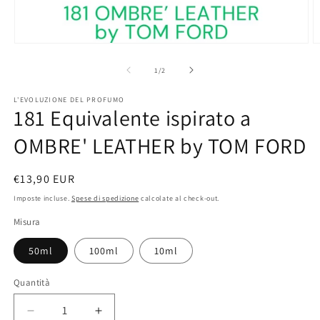
Apri
A
contenuti
c
multimediali
m
su
1
/
2
1
2
in
in
L'EVOLUZIONE DEL PROFUMO
finestra
f
181 Equivalente ispirato a
modale
m
OMBRE' LEATHER by TOM FORD
Prezzo
€13,90 EUR
di
Imposte incluse.
Spese di spedizione
calcolate al check-out.
listino
Misura
50ml
100ml
10ml
Quantità
Diminuisci
Aumenta