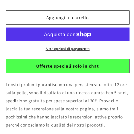
quantità
quantità
per
per
181
181
Aggiungi al carrello
Equivalente
Equivalente
ispirato
ispirato
a
a
OMBRE&#39;
OMBRE&#39;
LEATHER
LEATHER
Altre opzioni di pagamento
by
by
TOM
TOM
Offerte speciali solo in chat
FORD
FORD
I nostri profumi garantiscono una persistenza di oltre 12 ore
sulla pelle, sono il risultato di una ricerca durata ben 5 anni,
spedizione gratuita per spese superiori ai 30€. Provaci e
lascia la tua recensione sulla nostra pagina, siamo tra i
pochissimi che hanno lasciato le recensioni attive proprio
perché conosciamo la qualità dei nostri prodotti.