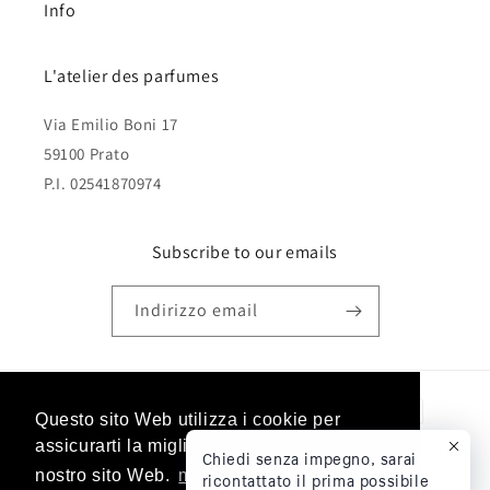
Info
L'atelier des parfumes
Via Emilio Boni 17
59100 Prato
P.I. 02541870974
Subscribe to our emails
Indirizzo email
Metodi
Questo sito Web utilizza i cookie per
Questo sito Web utilizza i cookie per
di
assicurarti la migliore esperienza sul
assicurarti la migliore esperienza sul
Chiedi senza impegno, sarai
pagamento
nostro sito Web.
nostro sito Web.
mostra altro
mostra altro
ricontattato il prima possibile