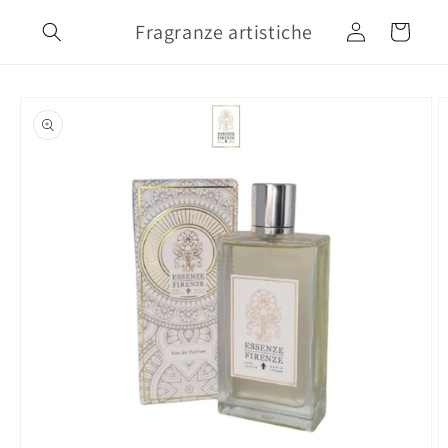
Vai
direttamente
Fragranze artistiche
Accedi
Carrello
ai contenuti
Passa alle
informazioni
sul prodotto