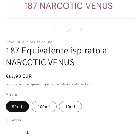
Apri
A
contenuti
c
multimediali
m
su
1
/
2
1
2
in
in
L'EVOLUZIONE DEL PROFUMO
finestra
f
187 Equivalente ispirato a
modale
m
NARCOTIC VENUS
Prezzo
€13,90 EUR
di
Imposte incluse.
Spese di spedizione
calcolate al check-out.
listino
Misura
50ml
100ml
10ml
Quantità
Diminuisci
Aumenta