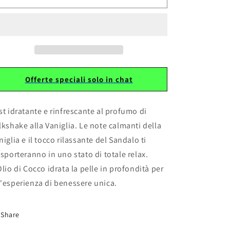
CORPO
CORPO
ALLA
ALLA
VANIGLIA
VANIGLIA
200ML
200ML
Offerte speciali solo in chat
st idratante e rinfrescante al profumo di
lkshake alla Vaniglia. Le note calmanti della
niglia e il tocco rilassante del Sandalo ti
asporteranno in uno stato di totale relax.
Olio di Cocco idrata la pelle in profondità per
'esperienza di benessere unica.
Share