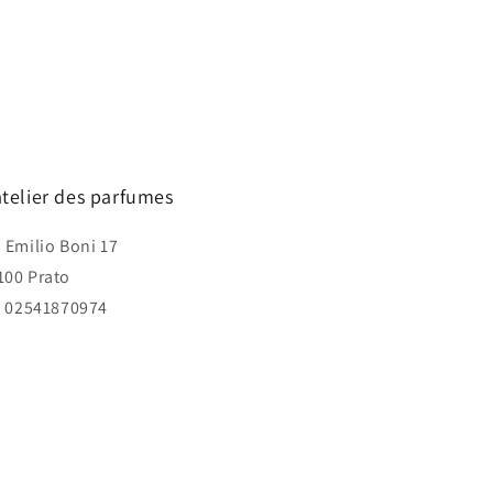
atelier des parfumes
a Emilio Boni 17
100 Prato
I. 02541870974