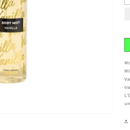
Mi
Mi
Va
tr
L'
un