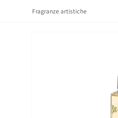
Vai
direttamente
Fragranze artistiche
ai contenuti
Passa alle
informazioni
sul prodotto