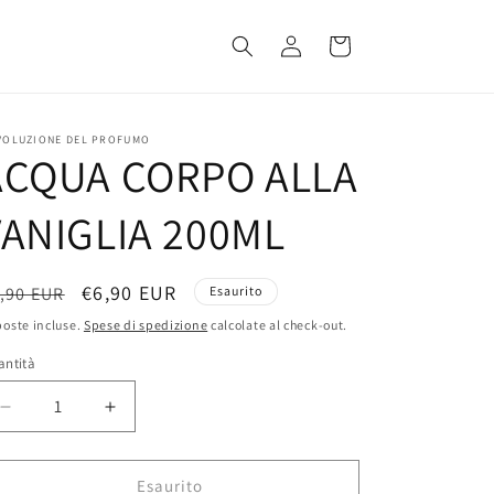
Accedi
Carrello
EVOLUZIONE DEL PROFUMO
ACQUA CORPO ALLA
VANIGLIA 200ML
rezzo
Prezzo
€6,90 EUR
,90 EUR
Esaurito
scontato
oste incluse.
Spese di spedizione
calcolate al check-out.
stino
antità
Diminuisci
Aumenta
quantità
quantità
per
per
ACQUA
ACQUA
Esaurito