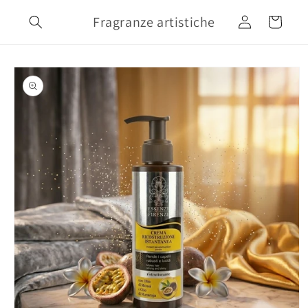
Vai
direttamente
Fragranze artistiche
Accedi
Carrello
ai contenuti
Passa alle
informazioni
sul prodotto