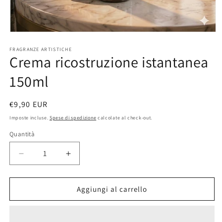
Apri
contenuti
FRAGRANZE ARTISTICHE
multimediali
Crema ricostruzione istantanea
1
in
finestra
150ml
modale
Prezzo
€9,90 EUR
di
Imposte incluse.
Spese di spedizione
calcolate al check-out.
listino
Quantità
Diminuisci
Aumenta
quantità
quantità
per
per
Crema
Crema
Aggiungi al carrello
ricostruzione
ricostruzione
istantanea
istantanea
150ml
150ml