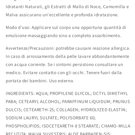
Idratanti Naturali, gli Estratti di Mallo di Noce, Camomilla e
Malva assicurano un'eccellente e profonda idratazione.
Modo d'uso
: Applicare sul corpo una opportuna quantità di
emulsione massaggiando sino a completo assorbimento.
Avvertenze/Precauzioni
: potrebbe causare reazione allergica.
In caso di arrossamento della pelle lavare abbondantemente
con acqua corrente. Se i sintomi persistono consultare un
medico. Evitare contatto con gli occhi. Tenere fuori dalla
portata dei bambini. Uso esterno.
INGREDIENTS
:
AQUA; PROPYLENE GLYCOL; OCTYL DIMETHYL
PABA;
CETEARYL ALCOHOL; PARAFFINUM LIQUIDUM; PRUNUS
DULCIS; CETEARETH-25; COLLAGEN; HYDROLYZED ELASTIN;
SODIUM LAURYL SULFATE; POLYSORBATE 60;
PHOSPHOLIPIDS; ISOCETEARETH-8 STEARATE; CHAMO-MILLA
RECUTITA; MALVA SILVESTRIS; ALOE BARBADEN-SIS;