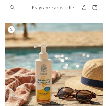
Vai
direttamente
Fragranze artistiche
Accedi
Carrello
ai contenuti
Passa alle
informazioni
sul prodotto