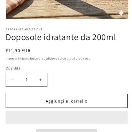
Apri
contenuti
FRAGRANZE ARTISTICHE
multimediali
Doposole idratante da 200ml
1
in
finestra
modale
Prezzo
€11,90 EUR
di
Imposte incluse.
Spese di spedizione
calcolate al check-out.
listino
Quantità
Diminuisci
Aumenta
quantità
quantità
per
per
Doposole
Doposole
Aggiungi al carrello
idratante
idratante
da
da
200ml
200ml