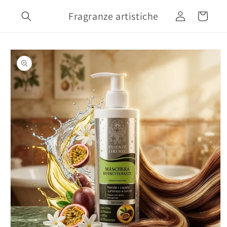
Vai
direttamente
Fragranze artistiche
Accedi
Carrello
ai contenuti
Passa alle
informazioni
sul prodotto