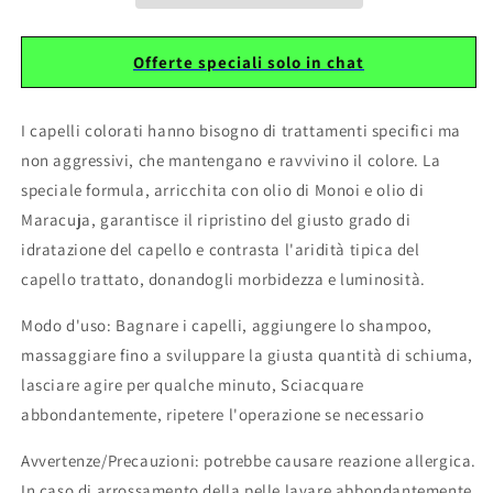
Offerte speciali solo in chat
I capelli colorati hanno bisogno di trattamenti
specifici ma
non aggressivi, che mantengano e
ravvivino il colore. La
speciale formula,
arricchita con olio di Monoi e olio di
Maracuja,
garantisce il ripristino del giusto grado di
idratazione del capello e contrasta l'aridità
tipica del
capello trattato, donandogli
morbidezza e luminosità.
Modo d'uso: Bagnare i capelli, aggiungere lo
shampoo,
massaggiare fino a sviluppare la
giusta quantità di schiuma,
lasciare agire per
qualche minuto, Sciacquare
abbondantemente,
ripetere l'operazione se necessario
Avvertenze/Precauzioni: potrebbe causare
reazione allergica.
In caso di arrossamento
della pelle lavare abbondantemente