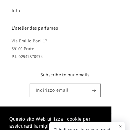
Info
L'atelier des parfumes
Via Emilio Boni 17
59100 Prato
P.I. 02541870974
Subscribe to our emails
Indirizzo email
Metodi
Questo sito Web utilizza i cookie per
Questo sito Web utilizza i cookie per
di
assicurarti la migliore esperienza sul
assicurarti la migliore esperienza sul
Chiedi senza impegno, sarai
pagamento