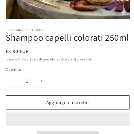
Apri
contenuti
FRAGRANZE ARTISTICHE
multimediali
Shampoo capelli colorati 250ml
1
in
finestra
modale
Prezzo
€8,90 EUR
di
Imposte incluse.
Spese di spedizione
calcolate al check-out.
listino
Quantità
Diminuisci
Aumenta
quantità
quantità
per
per
Shampoo
Shampoo
Aggiungi al carrello
capelli
capelli
colorati
colorati
250ml
250ml