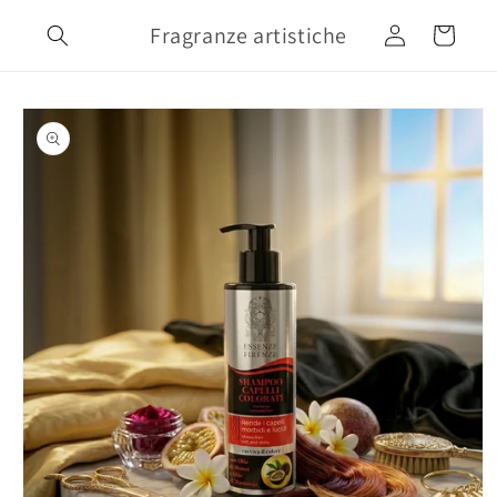
Vai
direttamente
Fragranze artistiche
Accedi
Carrello
ai contenuti
Passa alle
informazioni
sul prodotto