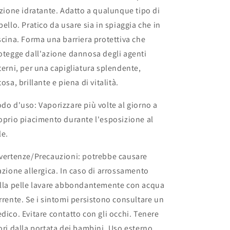
azione idratante. Adatto a qualunque tipo di
pello. Pratico da usare sia in spiaggia che in
scina. Forma una barriera protettiva che
otegge dall'azione dannosa degli agenti
terni, per una capigliatura splendente,
tosa, brillante e piena di vitalità.
do d'uso
: Vaporizzare più volte al giorno a
oprio piacimento durante l'esposizione al
le.
vertenze/Precauzioni
: potrebbe causare
azione allergica. In caso di arrossamento
lla pelle lavare abbondantemente con acqua
rrente. Se i sintomi persistono consultare un
dico. Evitare contatto con gli occhi. Tenere
ori dalla portata dei bambini. Uso esterno.