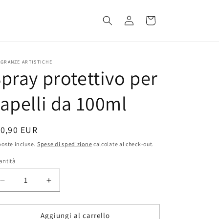
Accedi
Carrello
GRANZE ARTISTICHE
pray protettivo per
apelli da 100ml
rezzo
10,90 EUR
oste incluse.
Spese di spedizione
calcolate al check-out.
stino
antità
Diminuisci
Aumenta
quantità
quantità
per
per
Spray
Spray
Aggiungi al carrello