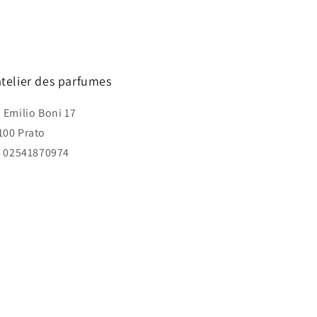
atelier des parfumes
a Emilio Boni 17
100 Prato
I. 02541870974