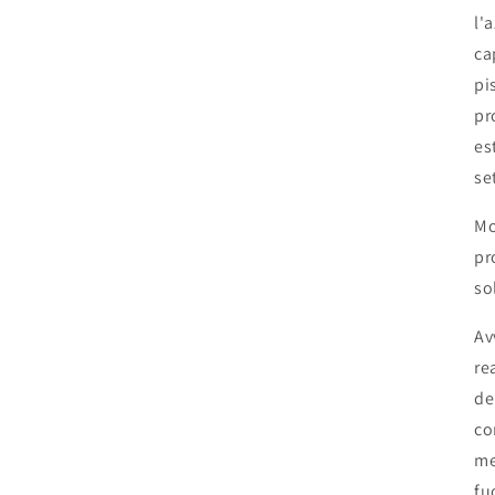
l'
ca
pi
pr
es
se
Mo
pr
so
Av
re
de
co
me
fu