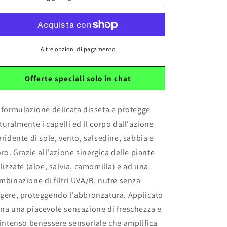
protettivo
protettivo
per
per
capelli
capelli
da
da
100ml
100ml
Altre opzioni di pagamento
Offerte speciali solo in chat
 formulazione delicata disseta e protegge
turalmente i capelli ed il corpo dall'azione
aridente di sole, vento, salsedine, sabbia e
oro.
Grazie all'azione sinergica delle piante
ilizzate (aloe, salvia, camomilla) e ad una
mbinazione di filtri UVA/B. nutre senza
gere, proteggendo l'abbronzatura. Applicato
na una piacevole
sensazione di freschezza e
 intenso benessere sensoriale che amplifica