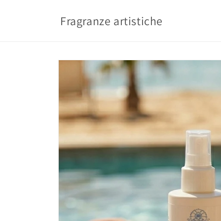
Vai
direttamente
Fragranze artistiche
ai contenuti
Passa alle
informazioni
sul prodotto