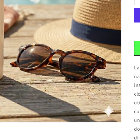
La
na
in
cl
ut
co
un
do
di